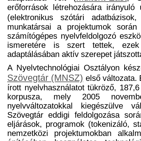
erőforrások létrehozására irányuló
(elektronikus szótári adatbázisok
munkatársai a projektumok során ki
számítógépes nyelvfeldolgozó eszkö
ismeretére is szert tettek, eze
adaptálásában aktív szerepet játszott
A Nyelvtechnológiai Osztályon kész
Szövegtár (MNSZ)
első változata.
írott nyelvhasználatot tükröző, 187,6
korpusza, mely 2005 novemb
nyelvváltozatokkal kiegészülve v
Szövegtár eddigi feldolgozása sorá
eljárások, programok (tokenizáló, sta
nemzetközi projektumokban alkalma