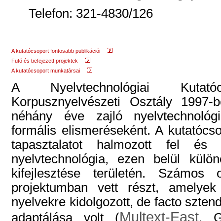
Telefon: 321-4830/126
A kutatócsoport fontosabb publikációi
Futó és befejezett projektek
A kutatócsoport munkatársai
A Nyelvtechnológiai Kutat
Korpusznyelvészeti Osztály
1997-b
néhány éve zajló nyelvtechnológi
formális elismeréseként. A kutatócso
tapasztalatot halmozott fel é
nyelvtechnológia, ezen belül külö
kifejlesztése területén. Számos 
projektumban vett részt, amelyek
nyelvekre kidolgozott, de facto szten
Multext-East
adaptálása volt (
, G