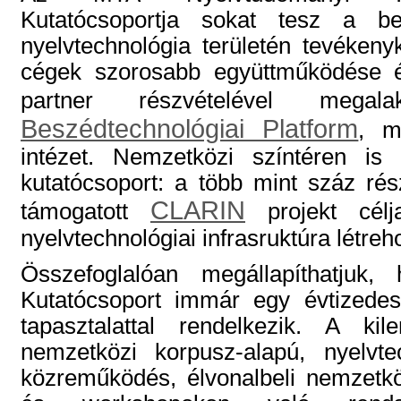
Kutatócsoportja sokat tesz a bes
nyelvtechnológia területén tevéken
cégek szorosabb együttműködése é
partner részvételével meg
Beszédtechnológiai Platform
, m
intézet. Nemzetközi színtéren is 
kutatócsoport: a több mint száz rés
CLARIN
támogatott
projekt célj
nyelvtechnológiai infrasruktúra létreh
Összefoglalóan megállapíthatjuk,
Kutatócsoport immár egy évtizedes
tapasztalattal rendelkezik. A ki
nemzetközi korpusz-alapú, nyelvte
közreműködés, élvonalbeli nemzetk