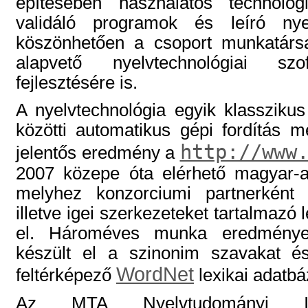
építésében használatos technoló
validáló programok és leíró nyel
köszönhetően a csoport munkatárs
alapvető nyelvtechnológiai szof
fejlesztésére is.
A nyelvtechnológia egyik klassziku
közötti automatikus gépi fordítás 
http://www
jelentős eredmény a
2007 közepe óta elérhető magyar-an
melyhez konzorciumi partnerként 
illetve igei szerkezeteket tartalmazó l
el. Hároméves munka eredménye
készült el a szinonim szavakat és
WordNet
feltérképező
lexikai adatb
Az MTA Nyelvtudományi Inté