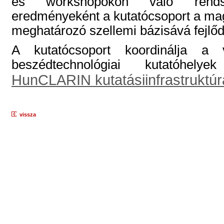
és workshopokon való rendsz
eredményeként a kutatócsoport a mag
meghatározó szellemi bázisává fejlőd
A kutatócsoport koordinálja a
beszédtechnológiai kutatóhelye
HunCLARIN kutatásiinfrastruktúr
vissza