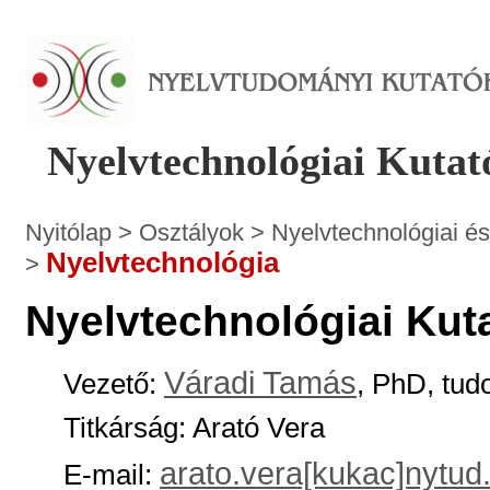
Nyelvtechnológiai Kutat
Nyitólap
>
Osztályok
>
Nyelvtechnológiai és
Nyelvtechnológia
>
Nyelvtechnológiai Kut
Váradi Tamás
Vezető:
, PhD, tu
Titkárság: Arató Vera
arato.vera[kukac]nytud
E-mail: